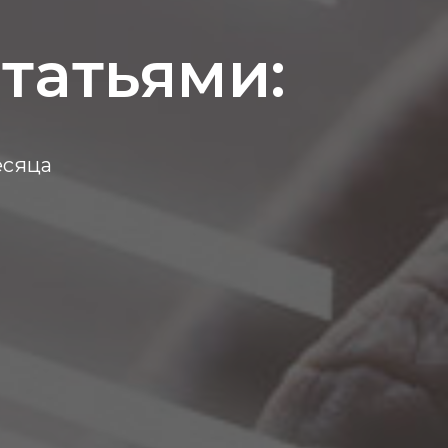
татьями:
есяца