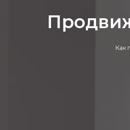
Продвиж
Как 